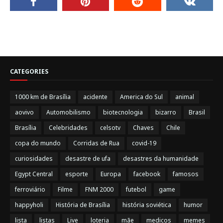
CATEGORIES
1000 km de Brasília
acidente
America do Sul
animal
aovivo
Automobilismo
biotecnologia
bizarro
Brasil
Brasília
Celebridades
celsotv
Chaves
Chile
copa do mundo
Corridas de Rua
covid-19
curiosidades
desastre de ufa
desastres da humanidade
Egypt Central
esporte
Europa
facebook
famosos
ferroviário
Filme
FNM 2000
futebol
game
happyholi
História de Brasília
história soviética
humor
lista
listas
Live
loteria
mãe
medicos
memes