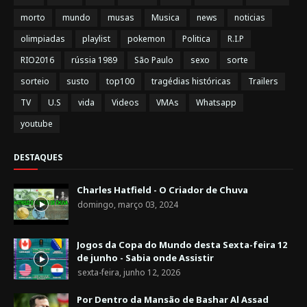
morto
mundo
musas
Musica
news
noticias
olimpiadas
playlist
pokemon
Politica
R.I.P
RIO2016
rússia 1989
São Paulo
sexo
sorte
sorteio
susto
top100
tragédias históricas
Trailers
TV
U.S
vida
Videos
VMAs
Whatsapp
youtube
DESTAQUES
Charles Hatfield - O Criador de Chuva
domingo, março 03, 2024
Jogos da Copa do Mundo desta Sexta-feira 12
de junho - Sabia onde Assistir
sexta-feira, junho 12, 2026
Por Dentro da Mansão de Bashar Al Assad