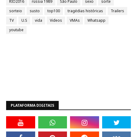
RIO2016
rússia 1989
São Paulo
sexo
sorte
sorteio
susto
top100
tragédias históricas
Trailers
TV
U.S
vida
Videos
VMAs
Whatsapp
youtube
PLATAFORMA DIGITAIS