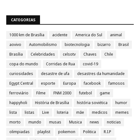
CATEGORIAS
1000 km de Brasília
acidente
America do Sul
animal
aovivo
Automobilismo
biotecnologia
bizarro
Brasil
Brasília
Celebridades
celsotv
Chaves
Chile
copa do mundo
Corridas de Rua
covid-19
curiosidades
desastre de ufa
desastres da humanidade
Egypt Central
esporte
Europa
facebook
famosos
ferroviário
Filme
FNM 2000
futebol
game
happyholi
História de Brasília
história soviética
humor
lista
listas
Live
loteria
mãe
medicos
memes
morto
mundo
musas
Musica
news
noticias
olimpiadas
playlist
pokemon
Politica
R.I.P