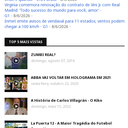
Virginia comemora renovação do contrato de Vini Jr. com Real
Madrid: ‘Todo sucesso do mundo para você, amor’ -
G1
- 8/6/2026
-
Inmet emite avisos de vendaval para 11 estados; ventos podem
chegar a 100 km/h - G1
- 8/6/2026
-
TOP 5 MAIS VISTAS
ZUMBI REAL?
domingo, agosto 07, 2016
ABBA VAI VOLTAR EM HOLOGRAMA EM 2021
sexta-feira, outubro 23, 2020
A História de Carlos Villagrán - O Kiko
domingo, maio 15, 2022
La Puerta 12 - A Maior Tragédia do Futebol