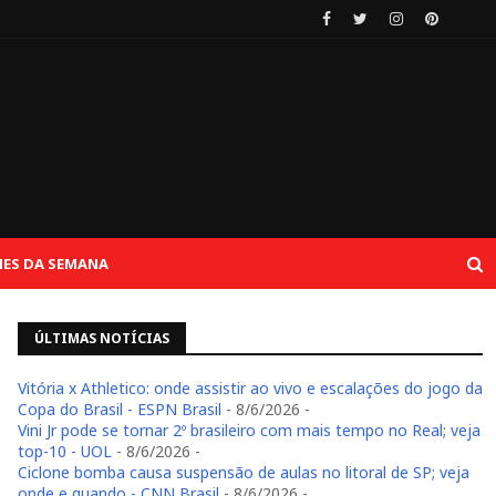
ES DA SEMANA
ÚLTIMAS NOTÍCIAS
Vitória x Athletico: onde assistir ao vivo e escalações do jogo da
Copa do Brasil - ESPN Brasil
- 8/6/2026
-
Vini Jr pode se tornar 2º brasileiro com mais tempo no Real; veja
top-10 - UOL
- 8/6/2026
-
Ciclone bomba causa suspensão de aulas no litoral de SP; veja
onde e quando - CNN Brasil
- 8/6/2026
-