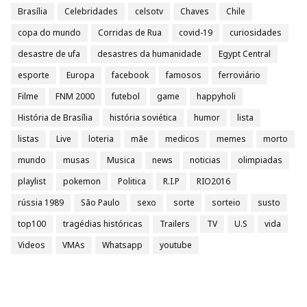
Brasília
Celebridades
celsotv
Chaves
Chile
copa do mundo
Corridas de Rua
covid-19
curiosidades
desastre de ufa
desastres da humanidade
Egypt Central
esporte
Europa
facebook
famosos
ferroviário
Filme
FNM 2000
futebol
game
happyholi
História de Brasília
história soviética
humor
lista
listas
Live
loteria
mãe
medicos
memes
morto
mundo
musas
Musica
news
noticias
olimpiadas
playlist
pokemon
Politica
R.I.P
RIO2016
rússia 1989
São Paulo
sexo
sorte
sorteio
susto
top100
tragédias históricas
Trailers
TV
U.S
vida
Videos
VMAs
Whatsapp
youtube