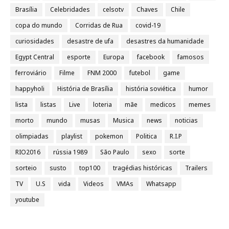
Brasília
Celebridades
celsotv
Chaves
Chile
copa do mundo
Corridas de Rua
covid-19
curiosidades
desastre de ufa
desastres da humanidade
Egypt Central
esporte
Europa
facebook
famosos
ferroviário
Filme
FNM 2000
futebol
game
happyholi
História de Brasília
história soviética
humor
lista
listas
Live
loteria
mãe
medicos
memes
morto
mundo
musas
Musica
news
noticias
olimpiadas
playlist
pokemon
Politica
R.I.P
RIO2016
rússia 1989
São Paulo
sexo
sorte
sorteio
susto
top100
tragédias históricas
Trailers
TV
U.S
vida
Videos
VMAs
Whatsapp
youtube