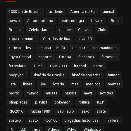
1000 km de Brasília
acidente
America do Sul
animal
aovivo
Automobilismo
biotecnologia
bizarro
Brasil
Brasília
Celebridades
celsotv
Chaves
Chile
copa do mundo
Corridas de Rua
covid-19
curiosidades
desastre de ufa
desastres da humanidade
Egypt Central
esporte
Europa
facebook
famosos
ferroviário
Filme
FNM 2000
futebol
game
happyholi
História de Brasília
história soviética
humor
lista
listas
Live
loteria
mãe
medicos
memes
morto
mundo
musas
Musica
news
noticias
olimpiadas
playlist
pokemon
Politica
R.I.P
RIO2016
rússia 1989
São Paulo
sexo
sorte
sorteio
susto
top100
tragédias históricas
Trailers
TV
U.S
vida
Videos
VMAs
Whatsapp