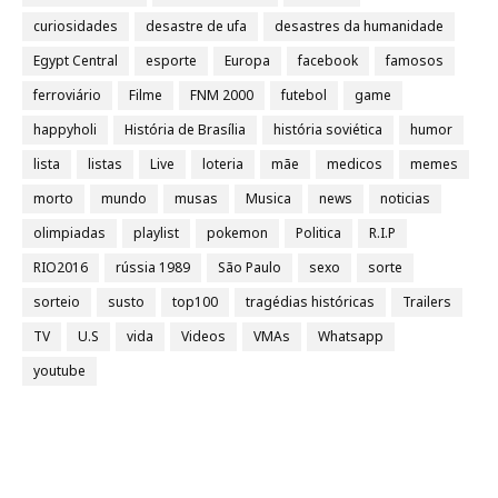
curiosidades
desastre de ufa
desastres da humanidade
Egypt Central
esporte
Europa
facebook
famosos
ferroviário
Filme
FNM 2000
futebol
game
happyholi
História de Brasília
história soviética
humor
lista
listas
Live
loteria
mãe
medicos
memes
morto
mundo
musas
Musica
news
noticias
olimpiadas
playlist
pokemon
Politica
R.I.P
RIO2016
rússia 1989
São Paulo
sexo
sorte
sorteio
susto
top100
tragédias históricas
Trailers
TV
U.S
vida
Videos
VMAs
Whatsapp
youtube