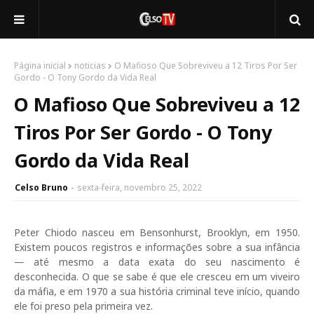
Página inicial
noticias
O Mafioso Que Sobreviveu a 12 Tiros Por Ser
Gordo - O Tony Gordo da Vida Real
O Mafioso Que Sobreviveu a 12
Tiros Por Ser Gordo - O Tony
Gordo da Vida Real
Celso Bruno
sexta-feira, novembro 25, 2022
Peter Chiodo nasceu em Bensonhurst, Brooklyn, em 1950.
Existem poucos registros e informações sobre a sua infância
— até mesmo a data exata do seu nascimento é
desconhecida. O que se sabe é que ele cresceu em um viveiro
da máfia, e em 1970 a sua história criminal teve início, quando
ele foi preso pela primeira vez.