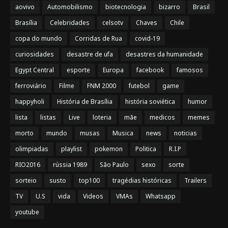
aovivo
Automobilismo
biotecnologia
bizarro
Brasil
Brasília
Celebridades
celsotv
Chaves
Chile
copa do mundo
Corridas de Rua
covid-19
curiosidades
desastre de ufa
desastres da humanidade
Egypt Central
esporte
Europa
facebook
famosos
ferroviário
Filme
FNM 2000
futebol
game
happyholi
História de Brasília
história soviética
humor
lista
listas
Live
loteria
mãe
medicos
memes
morto
mundo
musas
Musica
news
noticias
olimpiadas
playlist
pokemon
Politica
R.I.P
RIO2016
rússia 1989
São Paulo
sexo
sorte
sorteio
susto
top100
tragédias históricas
Trailers
TV
U.S
vida
Videos
VMAs
Whatsapp
youtube